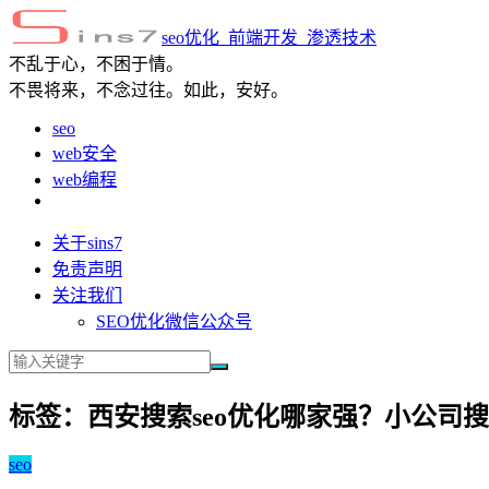
seo优化_前端开发_渗透技术
不乱于心，不困于情。
不畏将来，不念过往。如此，安好。
seo
web安全
web编程
关于sins7
免责声明
关注我们
SEO优化微信公众号
标签：西安搜索seo优化哪家强？小公司搜
seo