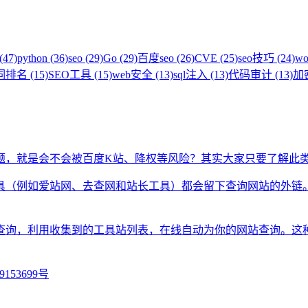
(47)
python (36)
seo (29)
Go (29)
百度seo (26)
CVE (25)
seo技巧 (24)
wo
排名 (15)
SEO工具 (15)
web安全 (13)
sql注入 (13)
代码审计 (13)
加密
题，就是会不会被百度K站、降权等风险？其实大家只要了解此
具（例如爱站网、去查网和站长工具）都会留下查询网站的外链
查询，利用收集到的工具站列表，在线自动为你的网站查询。这
9153699号