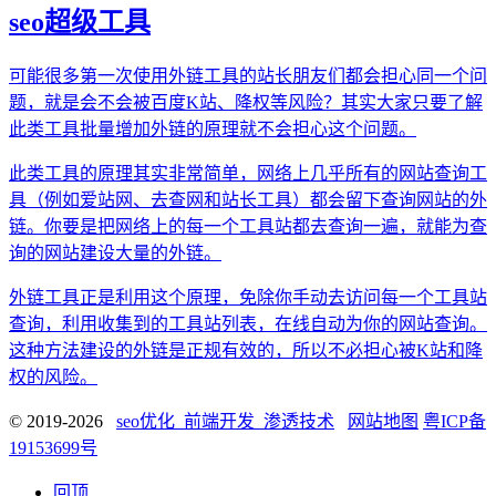
seo超级工具
可能很多第一次使用外链工具的站长朋友们都会担心同一个问
题，就是会不会被百度K站、降权等风险？其实大家只要了解
此类工具批量增加外链的原理就不会担心这个问题。
此类工具的原理其实非常简单，网络上几乎所有的网站查询工
具（例如爱站网、去查网和站长工具）都会留下查询网站的外
链。你要是把网络上的每一个工具站都去查询一遍，就能为查
询的网站建设大量的外链。
外链工具正是利用这个原理，免除你手动去访问每一个工具站
查询，利用收集到的工具站列表，在线自动为你的网站查询。
这种方法建设的外链是正规有效的，所以不必担心被K站和降
权的风险。
© 2019-2026
seo优化_前端开发_渗透技术
网站地图
粤ICP备
19153699号
回顶