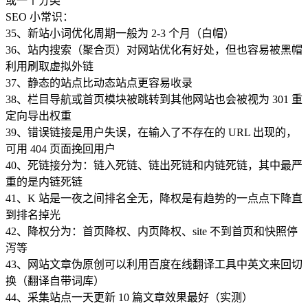
或一个分类
SEO 小常识：
35、新站小词优化周期一般为 2-3 个月（白帽）
36、站内搜索（聚合页）对网站优化有好处，但也容易被黑帽
利用刷取虚拟外链
37、静态的站点比动态站点更容易收录
38、栏目导航或首页模块被跳转到其他网站也会被视为 301 重
定向导出权重
39、错误链接是用户失误，在输入了不存在的 URL 出现的，
可用 404 页面挽回用户
40、死链接分为：链入死链、链出死链和内链死链，其中最严
重的是内链死链
41、K 站是一夜之间排名全无，降权是有趋势的一点点下降直
到排名掉光
42、降权分为：首页降权、内页降权、site 不到首页和快照停
泻等
43、网站文章伪原创可以利用百度在线翻译工具中英文来回切
换（翻译自带词库）
44、采集站点一天更新 10 篇文章效果最好（实测）