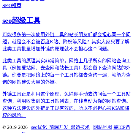
SEO推荐
seo超级工具
可能很多第一次使用外链工具的站长朋友们都会担心同一个问
题，就是会不会被百度K站、降权等风险？其实大家只要了解
此类工具批量增加外链的原理就不会担心这个问题。
此类工具的原理其实非常简单，网络上几乎所有的网站查询工
具（例如爱站网、去查网和站长工具）都会留下查询网站的外
链。你要是把网络上的每一个工具站都去查询一遍，就能为查
询的网站建设大量的外链。
外链工具正是利用这个原理，免除你手动去访问每一个工具站
查询，利用收集到的工具站列表，在线自动为你的网站查询。
这种方法建设的外链是正规有效的，所以不必担心被K站和降
权的风险。
© 2019-2026
seo优化_前端开发_渗透技术
网站地图
粤ICP备