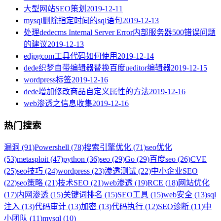
大型网站SEO策划
2019-12-11
mysql删除指定时间的sql语句
2019-12-13
处理dedecms Internal Server Error内部服务器500错误问题
的建议
2019-12-13
edjpgcom工具代码如何使用
2019-12-14
dede织梦自带编辑器替换百度ueditor编辑器
2019-12-15
wordpress标签
2019-12-16
dede增加修改商品自定义属性的方法
2019-12-16
web渗透之信息收集
2019-12-16
热门搜索
漏洞 (91)
Powershell (78)
搜索引擎优化 (71)
seo优化
(53)
metasploit (47)
python (36)
seo (29)
Go (29)
百度seo (26)
CVE
(25)
seo技巧 (24)
wordpress (23)
渗透测试 (22)
中小企业SEO
(22)
seo策略 (21)
技术SEO (21)
web渗透 (19)
RCE (18)
网站优化
(17)
内网渗透 (15)
关键词排名 (15)
SEO工具 (15)
web安全 (13)
sql
注入 (13)
代码审计 (13)
加密 (13)
代码执行 (12)
SEO诊断 (11)
中
小团队 (11)
mysql (10)