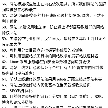
56、网站标题权重是由左向右依次递减，所以我们网站的品牌
词应该放在标题最右
57、网站空间/服务器的打开速度必须控制在 3s 以内，不然不
利于优化
58、网站 IP 建议用独立 IP，防止遇上坏邻居导致我们的网站
降权 k 站
59、老域名中行业相关、反链量大、年龄在 2 年以上并且无不
良记录为优
60、可利用分类目录查询挖掘更多优质的老域名
61、可利用百度站长工具中的网站改版布局群站快速排名
62、Linux 系统服务器/空间安全系数和访问速度更快
63、网站上线之后必须保证每个栏目有 5-10 篇文章内容并做
好内链（提前准备）
64、前期上线后修改网站如果用 robots 屏蔽全站对网站有害
65、网站上线做好站内优化基本在当天就能收录首页
二、SEO站外优化
66、目前效果最好的外链有：分类目录（网址导航）、B2B、
博客和论坛外链等