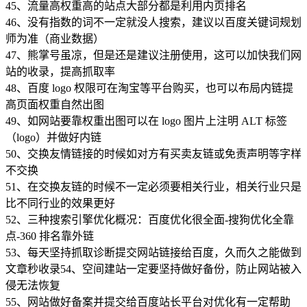
45、流量高权重高的站点大部分都是利用内页排名
46、没有指数的词不一定就没人搜索，建议以百度关键词规划
师为准（商业数据）
47、熊掌号虽凉，但是还是建议注册使用，这可以加快我们网
站的收录，提高抓取率
48、百度 logo 权限可在淘宝等平台购买，也可以布局内链提
高页面权重自然出图
49、如网站要靠权重出图可以在 logo 图片上注明 ALT 标签
（logo）并做好内链
50、交换友情链接的时候如对方有买卖友链或免责声明等字样
不交换
51、在交换友链的时候不一定必须要相关行业，相关行业只是
比不同行业的效果更好
52、三种搜索引擎优化概况：百度优化很全面-搜狗优化全靠
点-360 排名靠外链
53、每天坚持抓取诊断提交网站链接给百度，久而久之能做到
文章秒收录54、空间建站一定要坚持做好备份，防止网站被入
侵无法恢复
55、网站做好备案并提交给百度站长平台对优化有一定帮助