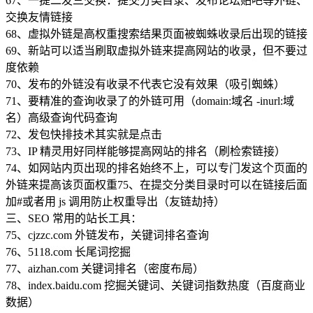
67、一提二发三交换：提交分类目录、发布论坛贴吧等外链、
交换友情链接
68、虚拟外链是高权重搜索结果页面被蜘蛛收录后出现的链接
69、新站可以适当刷取虚拟外链来提高网站的收录，但不要过
度依赖
70、发布的外链没有收录不代表它没有效果（吸引蜘蛛）
71、要精准的查询收录了的外链可用（domain:域名 -inurl:域
名）高级查询代码查询
72、发包快排技术其实就是点击
73、IP 精灵用好同样能够提高网站的排名（刷检索链接）
74、如网站内页出现的排名始终不上，可以专门发这个页面的
外链来提高该页面权重75、在提交分类目录时可以在链接后面
加#或者用 js 调用防止权重导出（友链劫持）
三、SEO 常用的站长工具：
75、cjzzc.com 外链发布，关键词排名查询
76、5118.com 长尾词挖掘
77、aizhan.com 关键词排名（密度布局）
78、index.baidu.com 挖掘关键词、关键词指数热度（百度商业
数据）